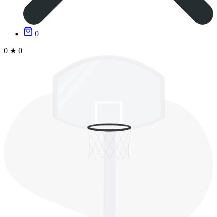
0
0
★
0