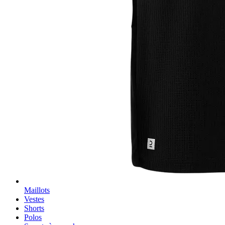
Maillots
Vestes
Shorts
Polos