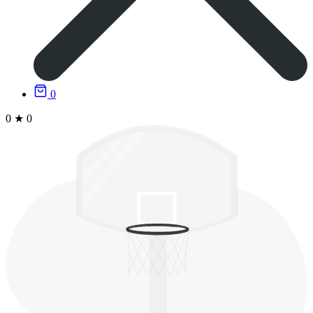
0
0
★
0